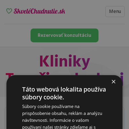
Menu
Rezervovať konzultáciu
Kliniky
Trenčiansky kraj
×
Táto webová lokalita používa
súbory cookie.
Súbory cookie používame na
prispôsobenie obsahu, reklám a analýzu
Trenčín
návštevnosti. Informácie o vašom
Jesenského 2
používaní našej stránky zdieľame aj s