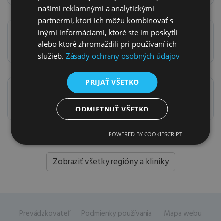
našimi reklamnými a analytickými
partnermi, ktorí ich môžu kombinovať s
inými informáciami, ktoré ste im poskytli
Považská Bystrica
alebo ktoré zhromaždili pri používaní ich
Pionierska 982/10
služieb.
Zásady ochrany osobných údajov
PRIJAŤ VŠETKO
Prievidza
Matice slovenskej 27
ODMIETNUŤ VŠETKO
POWERED BY COOKIESCRIPT
Zobraziť všetky regióny a kliniky
Prevádzkovateľ
Podmienky používania
Mapa webu