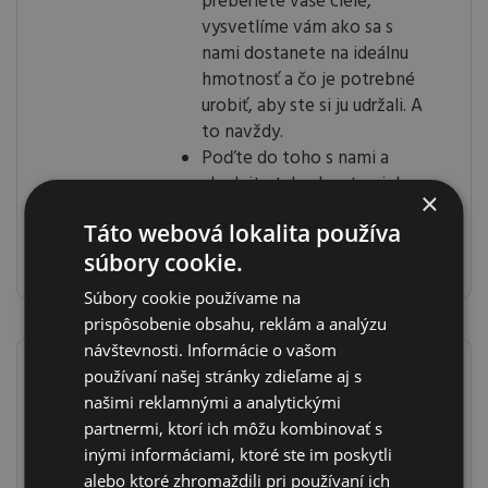
preberiete vaše ciele,
vysvetlíme vám ako sa s
nami dostanete na ideálnu
hmotnosť a čo je potrebné
urobiť, aby ste si ju udržali. A
to navždy.
Poďte do toho s nami a
chudnite tak, aby ste nielen
×
skvele vyzeral/a, ale hlavne
Táto webová lokalita používa
sa skvele cítil/a.
súbory cookie.
Súbory cookie používame na
prispôsobenie obsahu, reklám a analýzu
návštevnosti. Informácie o vašom
používaní našej stránky zdieľame aj s
Teraz za akciových 14,90 €
našimi reklamnými a analytickými
Sme si istí, že budete z nezáväznej
partnermi, ktorí ich môžu kombinovať s
konzultácie nadšení.
inými informáciami, ktoré ste im poskytli
alebo ktoré zhromaždili pri používaní ich