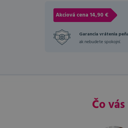
Akciová cena
14,90 €
Garancia vrátenia peň
ak nebudete spokojní.
Čo vás