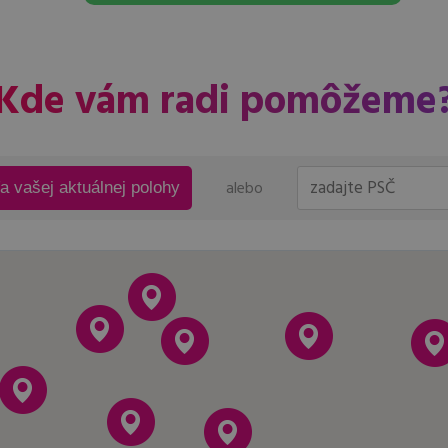
Kde vám radi pomôžeme
alebo
ľa vašej aktuálnej polohy