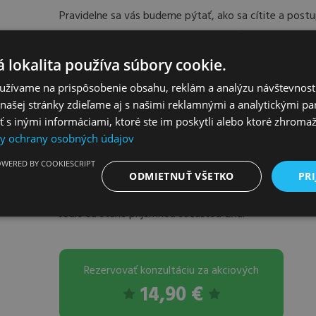
Pravidelne sa vás budeme pýtať, ako sa cítite a post
stravovací režim, ktorý vás bude baviť a dlhodobo vás
problémov.
 lokalita používa súbory cookie.
užívame na prispôsobenie obsahu, reklám a analýzu návštevnosti
ašej stránky zdieľame aj s našimi reklamnými a analytickými par
 inými informáciami, ktoré ste im poskytli alebo ktoré zhromažd
Budete zdravý aj bez našej pomoci
y ochrany osobných údajov
Keď sa o niekoľko mesiacov rozlúčime, budete vedieť, 
WERED BY COOKIESCRIPT
potraviny kombinovať tak, aby vás už tráviace problém
ODMIETNUŤ VŠETKO
PRI
Jedlo sa stane príjemnou súčasťou dňa.
Rezervovať konzultáciu za akciových
14,90 €