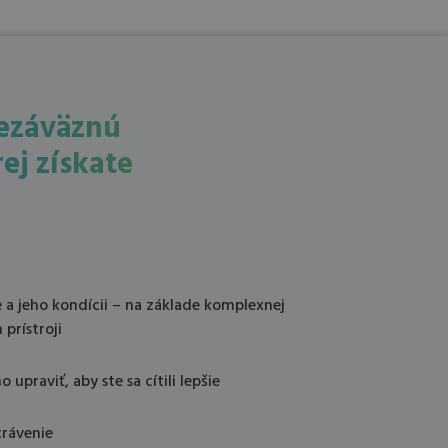
ezáväznú
ej získate
 a jeho kondícii – na základe komplexnej
prístroji
 upraviť, aby ste sa cítili lepšie
trávenie