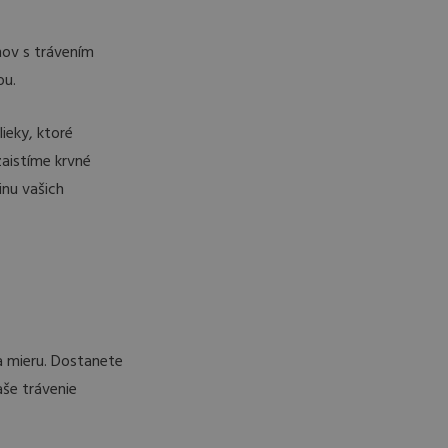
mov s trávením
ou.
ieky, ktoré
zaistíme krvné
inu vašich
a mieru. Dostanete
aše trávenie