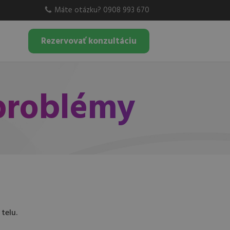
Máte otázku? 0908 993 670
Rezervovať konzultáciu
 problémy
telu.