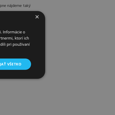
upne nájdeme taký
 zbaví tráviacich
×
. Informácie o
tnermi, ktorí ich
ili pri používaní
čo jesť a aké
y netrápili.
JAŤ VŠETKO