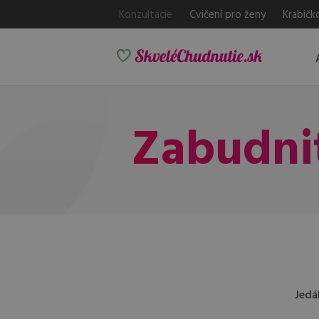
Konzultácie
Cvičení pro ženy
Krabičk
Zabudnit
Jedá