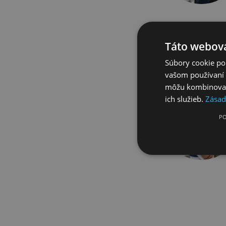
Táto webová
Súbory cookie po
vašom používaní n
môžu kombinovať s
ich služieb.
Zásad
PO