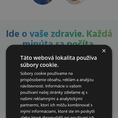
Ide o vaše zdravie. Každá
minúta sa počíta.
×
Konzultáciu
Táto webová lokalita používa
neodkladajte. Urobte
súbory cookie.
prvý krok už dnes!
Súbory cookie používame na
prispôsobenie obsahu, reklám a analýzu
návštevnosti. Informácie o vašom
používaní našej stránky zdieľame aj s
Rezervovať konzultáciu
našimi reklamnými a analytickými
partnermi, ktorí ich môžu kombinovať s
inými informáciami, ktoré ste im poskytli
alebo ktoré zhromaždili pri používaní ich