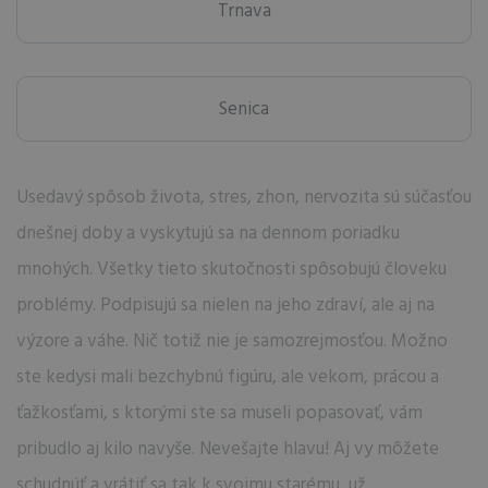
Trnava
Senica
Usedavý spôsob života, stres, zhon, nervozita sú súčasťou
dnešnej doby a vyskytujú sa na dennom poriadku
mnohých. Všetky tieto skutočnosti spôsobujú človeku
problémy. Podpisujú sa nielen na jeho zdraví, ale aj na
výzore a váhe. Nič totiž nie je samozrejmosťou. Možno
ste kedysi mali bezchybnú figúru, ale vekom, prácou a
ťažkosťami, s ktorými ste sa museli popasovať, vám
pribudlo aj kilo navyše. Nevešajte hlavu! Aj vy môžete
schudnúť a vrátiť sa tak k svojmu starému, už