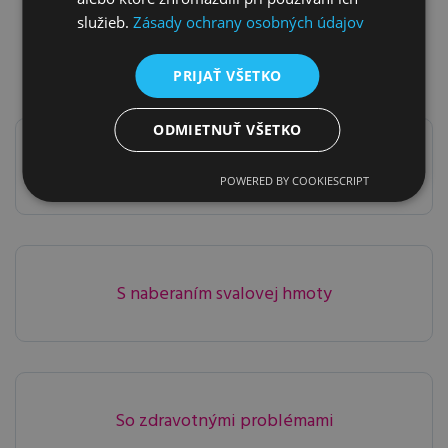
Ako vám môžeme
služieb.
Zásady ochrany osobných údajov
pomôcť v klinike?
PRIJAŤ VŠETKO
ODMIETNUŤ VŠETKO
S chudnutím
POWERED BY COOKIESCRIPT
S naberaním svalovej hmoty
So zdravotnými problémami