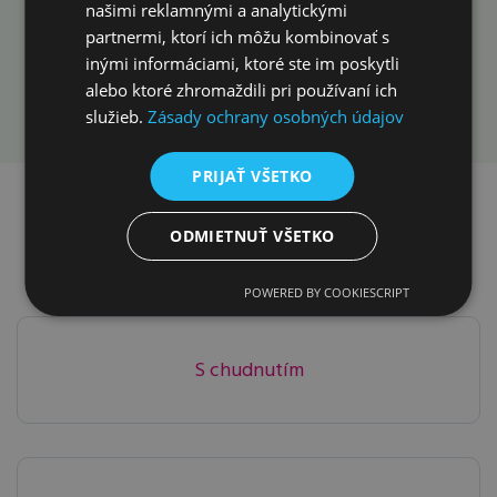
prvý krok už dnes!
našimi reklamnými a analytickými
partnermi, ktorí ich môžu kombinovať s
inými informáciami, ktoré ste im poskytli
Rezervovať konzultáciu
alebo ktoré zhromaždili pri používaní ich
služieb.
Zásady ochrany osobných údajov
PRIJAŤ VŠETKO
Ako vám môžeme
ODMIETNUŤ VŠETKO
pomôcť v klinike?
POWERED BY COOKIESCRIPT
S chudnutím