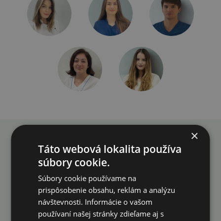
×
Ide o vaše zdravie. Každá
Táto webová lokalita používa
minúta sa počíta.
súbory cookie.
Konzultáciu
Súbory cookie používame na
prispôsobenie obsahu, reklám a analýzu
neodkladajte. Urobte
návštevnosti. Informácie o vašom
používaní našej stránky zdieľame aj s