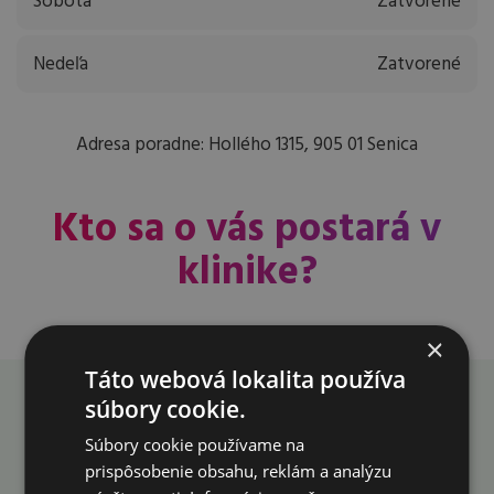
Sobota
Zatvorené
Nedeľa
Zatvorené
Adresa poradne: Hollého 1315, 905 01 Senica
Kto sa o vás postará v
klinike?
×
Táto webová lokalita používa
Ide o vaše zdravie. Každá
súbory cookie.
Súbory cookie používame na
minúta sa počíta.
prispôsobenie obsahu, reklám a analýzu