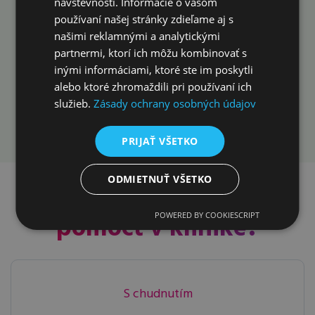
Konzultáciu
návštevnosti. Informácie o vašom
používaní našej stránky zdieľame aj s
neodkladajte. Urobte
našimi reklamnými a analytickými
prvý krok už dnes!
partnermi, ktorí ich môžu kombinovať s
inými informáciami, ktoré ste im poskytli
alebo ktoré zhromaždili pri používaní ich
služieb.
Zásady ochrany osobných údajov
Rezervovať konzultáciu
PRIJAŤ VŠETKO
ODMIETNUŤ VŠETKO
Ako vám môžeme
POWERED BY COOKIESCRIPT
pomôcť v klinike?
S chudnutím