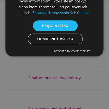
inými informáciami, ktoré ste im poskytli
alebo ktoré zhromaždili pri používaní ich
Ako vám môžeme
služieb.
Zásady ochrany osobných údajov
pomôcť v klinike?
PRIJAŤ VŠETKO
ODMIETNUŤ VŠETKO
S chudnutím
POWERED BY COOKIESCRIPT
S naberaním svalovej hmoty
So zdravotnými problémami