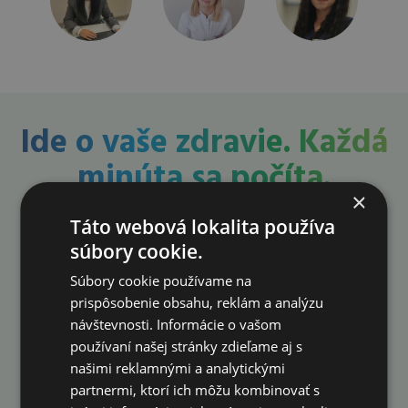
Ide o vaše zdravie. Každá
minúta sa počíta.
×
Konzultáciu
Táto webová lokalita používa
neodkladajte. Urobte
súbory cookie.
prvý krok už dnes!
Súbory cookie používame na
prispôsobenie obsahu, reklám a analýzu
návštevnosti. Informácie o vašom
Rezervovať konzultáciu
používaní našej stránky zdieľame aj s
našimi reklamnými a analytickými
partnermi, ktorí ich môžu kombinovať s