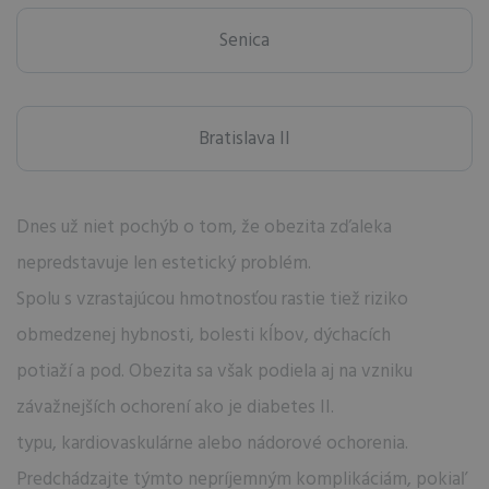
Senica
Bratislava II
Dnes už niet pochýb o tom, že obezita zďaleka
nepredstavuje len estetický problém.
Spolu s vzrastajúcou hmotnosťou rastie tiež riziko
obmedzenej hybnosti, bolesti kĺbov, dýchacích
potiaží a pod. Obezita sa však podiela aj na vzniku
závažnejších ochorení ako je diabetes II.
typu, kardiovaskulárne alebo nádorové ochorenia.
Predchádzajte týmto nepríjemným komplikáciám, pokiaľ