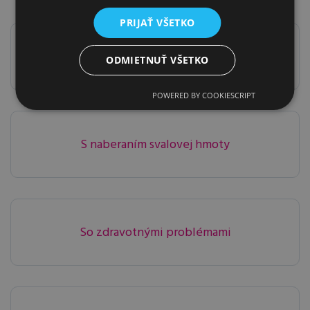
PRIJAŤ VŠETKO
S chudnutím
ODMIETNUŤ VŠETKO
POWERED BY COOKIESCRIPT
S naberaním svalovej hmoty
So zdravotnými problémami