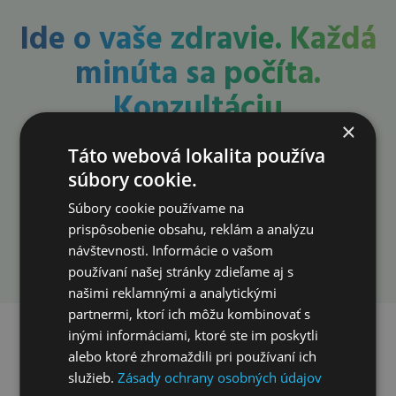
Ide o vaše zdravie. Každá
minúta sa počíta.
Konzultáciu
×
neodkladajte. Urobte
Táto webová lokalita používa
prvý krok už dnes!
súbory cookie.
Súbory cookie používame na
prispôsobenie obsahu, reklám a analýzu
Rezervovať konzultáciu
návštevnosti. Informácie o vašom
používaní našej stránky zdieľame aj s
našimi reklamnými a analytickými
partnermi, ktorí ich môžu kombinovať s
inými informáciami, ktoré ste im poskytli
Ako vám môžeme
alebo ktoré zhromaždili pri používaní ich
pomôcť v klinike?
služieb.
Zásady ochrany osobných údajov