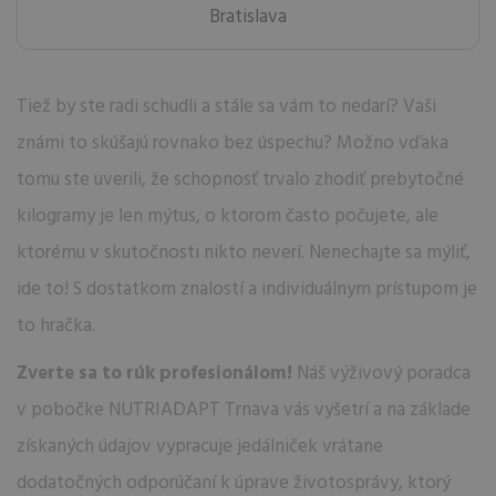
Bratislava
Tiež by ste radi schudli a stále sa vám to nedarí? Vaši
známi to skúšajú rovnako bez úspechu? Možno vďaka
tomu ste uverili, že schopnosť trvalo zhodiť prebytočné
kilogramy je len mýtus, o ktorom často počujete, ale
ktorému v skutočnosti nikto neverí. Nenechajte sa mýliť,
ide to! S dostatkom znalostí a individuálnym prístupom je
to hračka.
Zverte sa to rúk profesionálom!
Náš výživový poradca
v pobočke NUTRIADAPT Trnava vás vyšetrí a na základe
získaných údajov vypracuje jedálniček vrátane
dodatočných odporúčaní k úprave životosprávy, ktorý