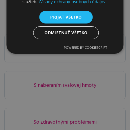
služieb.
Zásady ochrany osobných údajov
Ako vám môžeme
pomôcť v klinike?
PRIJAŤ VŠETKO
ODMIETNUŤ VŠETKO
S chudnutím
POWERED BY COOKIESCRIPT
S naberaním svalovej hmoty
So zdravotnými problémami