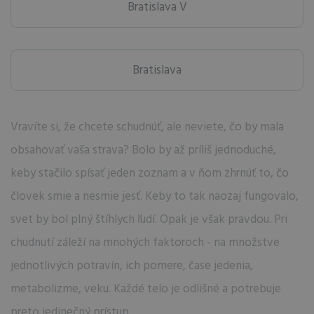
Bratislava V
Bratislava
Vravíte si, že chcete schudnúť, ale neviete, čo by mala
obsahovať vaša strava? Bolo by až príliš jednoduché,
keby stačilo spísať jeden zoznam a v ňom zhrnúť to, čo
človek smie a nesmie jesť. Keby to tak naozaj fungovalo,
svet by bol plný štíhlych ľudí. Opak je však pravdou. Pri
chudnutí záleží na mnohých faktoroch - na množstve
jednotlivých potravín, ich pomere, čase jedenia,
metabolizme, veku. Každé telo je odlišné a potrebuje
preto jedinečný prístup.