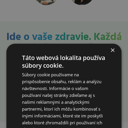
Ide o vaše zdravie. Každá
minúta sa počíta.
×
Konzultáciu
Táto webová lokalita používa
súbory cookie.
neodkladajte. Urobte
Súbory cookie používame na
prvý krok už dnes!
prispôsobenie obsahu, reklám a analýzu
návštevnosti. Informácie o vašom
používaní našej stránky zdieľame aj s
Rezervovať konzultáciu
našimi reklamnými a analytickými
partnermi, ktorí ich môžu kombinovať s
inými informáciami, ktoré ste im poskytli
alebo ktoré zhromaždili pri používaní ich